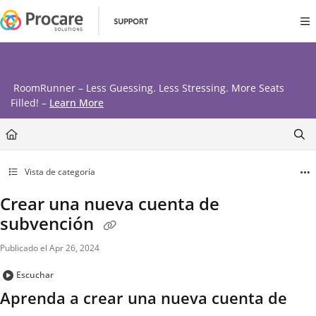
Documentation Index
Fetch the complete documentation index at:
https://www.procares
Use this file to discover all available pages before exploring further
RoomRunner – Less Guessing. Less Stressing. More Seats
Filled! –
Learn More
Vista de categoría
Crear una nueva cuenta de
subvención
Publicado el Apr 26, 2024
Escuchar
Aprenda a crear una nueva cuenta de