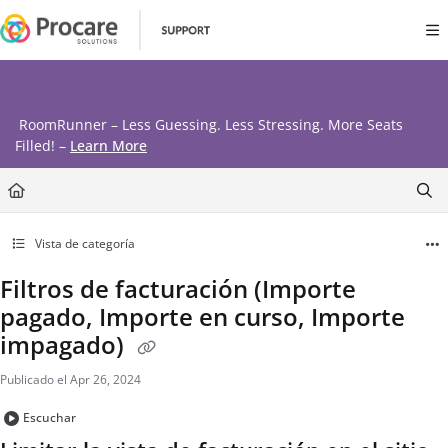
Documentation Index
Fetch the complete documentation index at:
https://www.procares
Use this file to discover all available pages before exploring further
RoomRunner – Less Guessing. Less Stressing. More Seats
Filled! –
Learn More
Vista de categoría
Filtros de facturación (Importe
pagado, Importe en curso, Importe
impagado)
Publicado el Apr 26, 2024
Escuchar